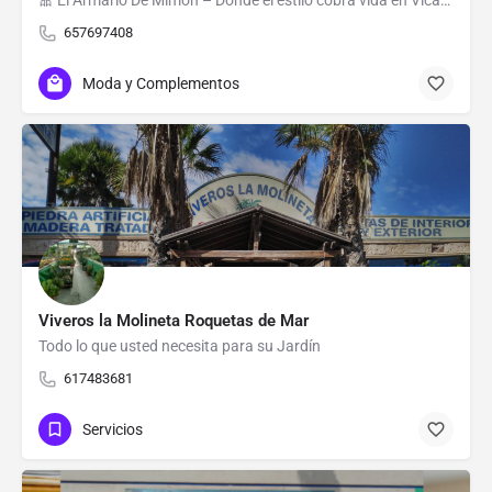
🎀 El Armario De Mimón – Donde el estilo cobra vida en Vícar 🎀 En pleno corazón de La Gangosa, El Armario…
657697408
Moda y Complementos
Viveros la Molineta Roquetas de Mar
Todo lo que usted necesita para su Jardín
617483681
Servicios